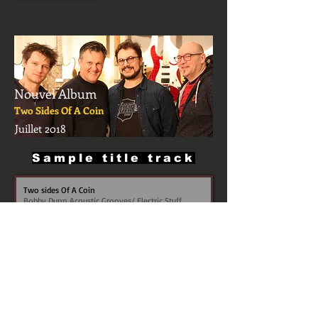
Nouvel Album
Two Sides Of A Coin
Juillet 2018
Sample title track
Two sides Of A Coin
Bobby Dunn Acoustic Grooves/ Electric Stuff
00:00
/
00:00
"Don't ask the masses unless you